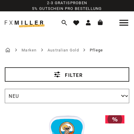
2-3 GRATISPROBEN
Zum Hauptinhalt springen
5% GUTSCHEIN PRO BESTELLUNG
Marken
Australian Gold
Pflege
PFLEGE
FILTER