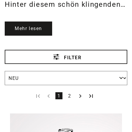
Hinter diesem schön klingenden…
Mehr lesen
FILTER
Seite
Seite
1
2