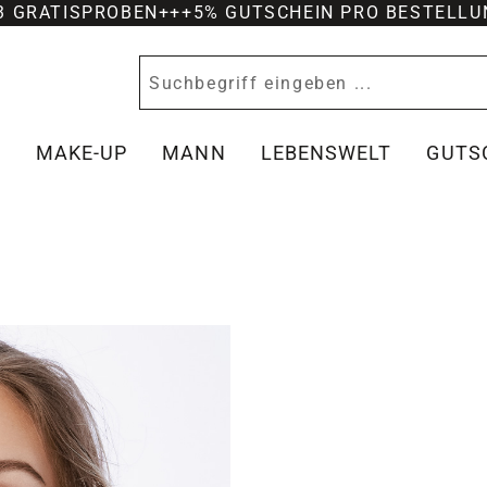
-3 GRATISPROBEN
+++
5% GUTSCHEIN PRO BESTELLU
Y
MAKE-UP
MANN
LEBENSWELT
GUTS