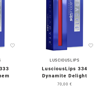
S
LUSCIOUSLIPS
 333
LusciousLips 334
hem
Dynamite Delight
70,00 €