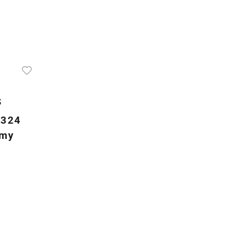
S
 324
my