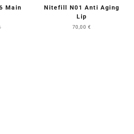
26 Main
Nitefill N01 Anti Aging
Lip
70,00 €
€