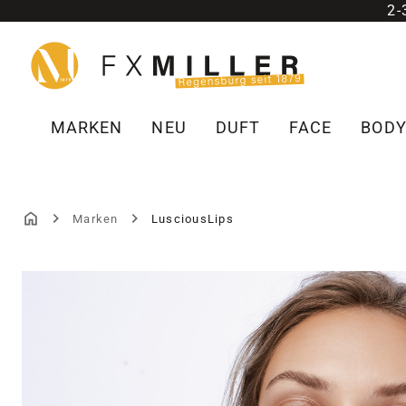
2
m Hauptinhalt springen
Zur Suche springen
Zur Hauptnavigation springen
MARKEN
NEU
DUFT
FACE
BOD
Marken
LusciousLips
LUSCIOUSLIPS