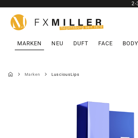
2
m Hauptinhalt springen
Zur Suche springen
Zur Hauptnavigation springen
MARKEN
NEU
DUFT
FACE
BOD
Marken
LusciousLips
Bildergalerie überspringen