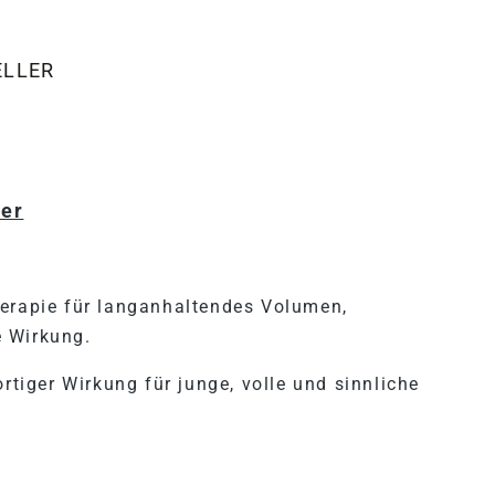
ELLER
"LUSCIOUSLIPS 327, SHOWS
per
herapie für langanhaltendes Volumen,
e Wirkung.
rtiger Wirkung für junge, volle und sinnliche