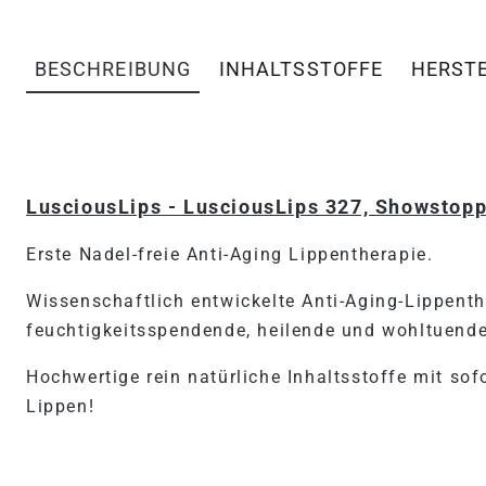
BESCHREIBUNG
INHALTSSTOFFE
HERST
PRODUKTINFORMATIONEN 
LusciousLips - LusciousLips 327, Showstop
Erste Nadel-freie Anti-Aging Lippentherapie.
Wissenschaftlich entwickelte Anti-Aging-Lippent
feuchtigkeitsspendende, heilende und wohltuend
Hochwertige rein natürliche Inhaltsstoffe mit sofo
Lippen!