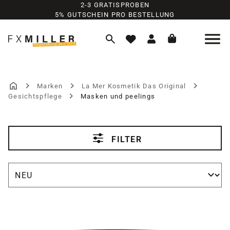
2-3 GRATISPROBEN
Zum Hauptinhalt springen
5% GUTSCHEIN PRO BESTELLUNG
Marken
La Mer Kosmetik Das Original
Gesichtspflege
Masken und peelings
MASKEN UND PEELI
FILTER