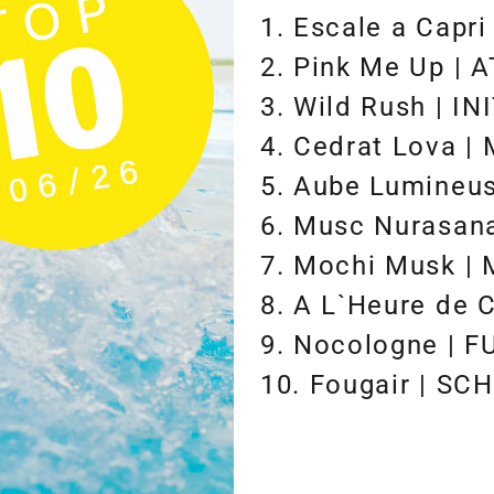
1. Escale a Capr
2. Pink Me Up | 
3. Wild Rush | IN
4. Cedrat Lova 
5. Aube Lumineu
6. Musc Nurasan
7. Mochi Musk 
8. A L`Heure de
9. Nocologne | 
10. Fougair | S