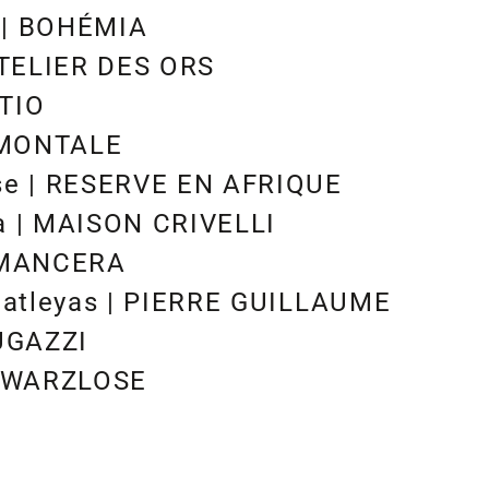
i | BOHÉMIA
ATELIER DES ORS
ITIO
| MONTALE
se | RESERVE EN AFRIQUE
a | MAISON CRIVELLI
| MANCERA
 Catleyas | PIERRE GUILLAUME
FUGAZZI
CHWARZLOSE