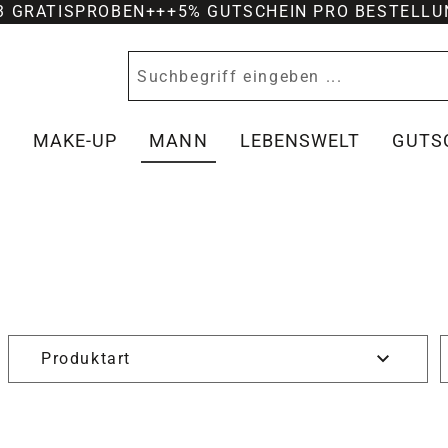
-3 GRATISPROBEN
+++
5% GUTSCHEIN PRO BESTELLU
Y
MAKE-UP
MANN
LEBENSWELT
GUTS
26
Produktart