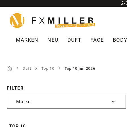
2
m Hauptinhalt springen
Zur Suche springen
Zur Hauptnavigation springen
MARKEN
NEU
DUFT
FACE
BOD
Duft
Top 10
Top 10 jun 2026
TOP 10 JUN 20
FILTER
Marke
TOP 10