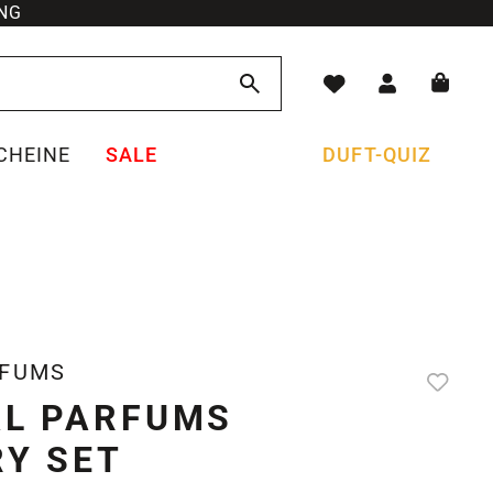
NG
CHEINE
SALE
DUFT-QUIZ
RFUMS
AL PARFUMS
RY SET