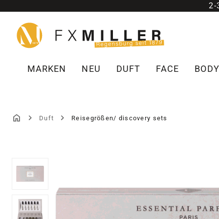
2
m Hauptinhalt springen
Zur Suche springen
Zur Hauptnavigation springen
MARKEN
NEU
DUFT
FACE
BOD
Duft
Reisegrößen/ discovery sets
Bildergalerie überspringen