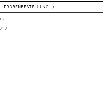
PROBENBESTELLUNG
0 €
013
FUM"