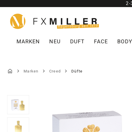
2
m Hauptinhalt springen
Zur Suche springen
Zur Hauptnavigation springen
MARKEN
NEU
DUFT
FACE
BOD
Marken
Creed
Düfte
Bildergalerie überspringen