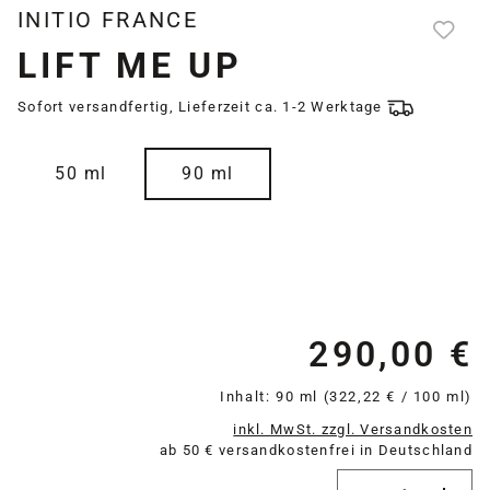
INITIO FRANCE
LIFT ME UP
Sofort versandfertig, Lieferzeit ca. 1-2 Werktage
auswählen
Größe
50 ml
90 ml
290,00 €
Re
Inhalt:
90 ml
(322,22 € / 100 ml)
inkl. MwSt. zzgl. Versandkosten
ab 50 € versandkostenfrei in Deutschland
Produkt Anzahl: