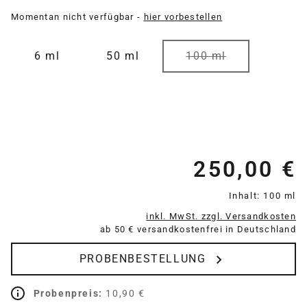
Momentan nicht verfügbar -
hier vorbestellen
auswählen
Größe
6 ml
50 ml
100 ml
(Diese Option ist zurz
250,00 €
Re
Inhalt:
100 ml
inkl. MwSt. zzgl. Versandkosten
ab 50 € versandkostenfrei in Deutschland
PROBENBESTELLUNG
Probenpreis:
10,90 €