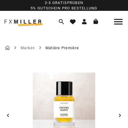
2-3 GRATISPROBEN
Zum Hauptinhalt springen
5% GUTSCHEIN PRO BESTELLUNG
Marken
Matière Première
Bildergalerie überspringen