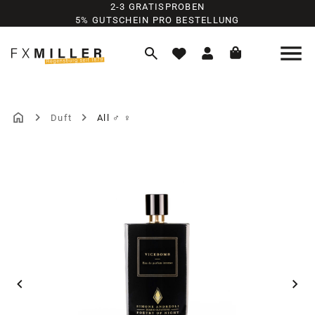
2-3 GRATISPROBEN
Zum Hauptinhalt springen
5% GUTSCHEIN PRO BESTELLUNG
Duft
All ♂ ♀
Bildergalerie überspringen