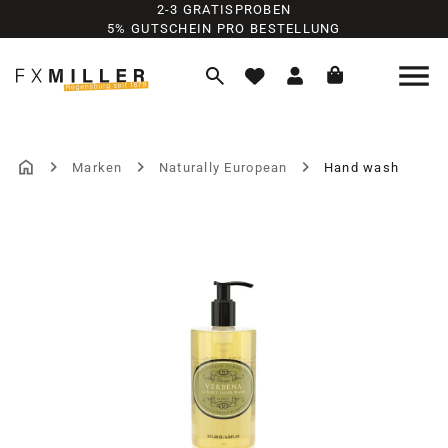
2-3 GRATISPROBEN
Zum Hauptinhalt springen
5% GUTSCHEIN PRO BESTELLUNG
Marken
Naturally European
Hand wash
Bildergalerie überspringen