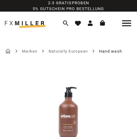
2-3 GRATISPROBEN
Zum Hauptinhalt springen
5% GUTSCHEIN PRO BESTELLUNG
Marken
Naturally European
Hand wash
Bildergalerie überspringen