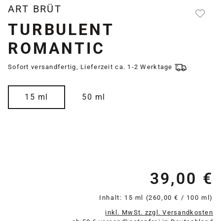
ART BRÜT
TURBULENT
ROMANTIC
Sofort versandfertig, Lieferzeit ca. 1-2 Werktage
auswählen
Größe
15 ml
50 ml
39,00 €
Re
Inhalt:
15 ml
(260,00 € / 100 ml)
inkl. MwSt. zzgl. Versandkosten