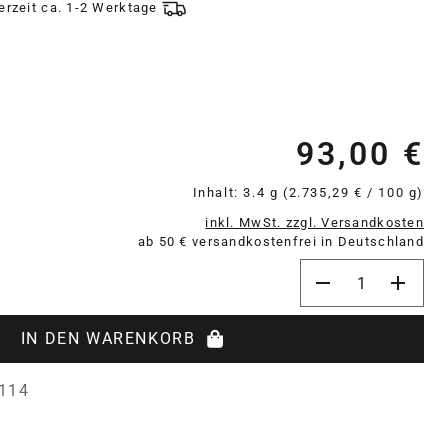
ferzeit ca. 1-2 Werktage
93,00 €
Re
Inhalt:
3.4 g
(2.735,29 € / 100 g)
inkl. MwSt. zzgl. Versandkosten
ab 50 € versandkostenfrei in Deutschland
Produkt Anzahl: 
IN DEN WARENKORB
114