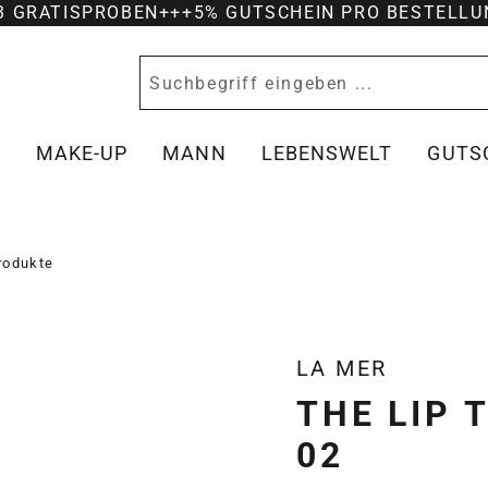
-3 GRATISPROBEN
+++
5% GUTSCHEIN PRO BESTELLU
Y
MAKE-UP
MANN
LEBENSWELT
GUTS
produkte
LA MER
THE LIP 
02