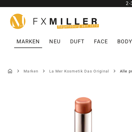
2
m Hauptinhalt springen
Zur Suche springen
Zur Hauptnavigation springen
MARKEN
NEU
DUFT
FACE
BOD
Marken
La Mer Kosmetik Das Original
Alle 
Bildergalerie überspringen