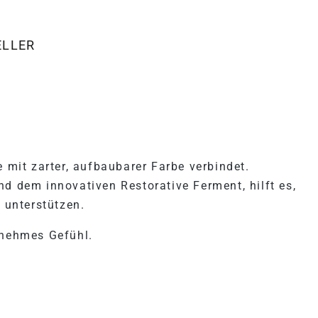
ELLER
THE LIP TREATMENT HONEY
e mit zarter, aufbaubarer Farbe verbindet.
nd dem innovativen Restorative Ferment, hilft es,
u unterstützen.
enehmes Gefühl.