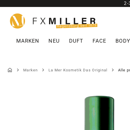
2
m Hauptinhalt springen
Zur Suche springen
Zur Hauptnavigation springen
MARKEN
NEU
DUFT
FACE
BOD
Marken
La Mer Kosmetik Das Original
Alle 
Bildergalerie überspringen