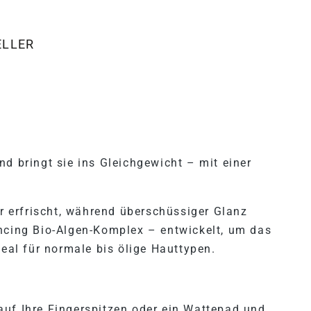
ELLER
"THE BALANCING TREATMEN
d bringt sie ins Gleichgewicht – mit einer
ar erfrischt, während überschüssiger Glanz
ancing Bio-Algen-Komplex – entwickelt, um das
deal für normale bis ölige Hauttypen.
auf Ihre Fingerspitzen oder ein Wattepad und