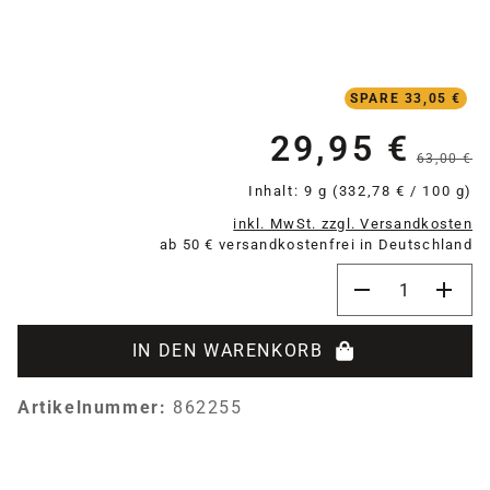
SPARE 33,05 €
29,95 €
Verkaufspreis:
63,00 €
Inhalt:
9 g
(332,78 € / 100 g)
inkl. MwSt. zzgl. Versandkosten
ab 50 € versandkostenfrei in Deutschland
Produkt Anzahl:
IN DEN WARENKORB
Artikelnummer:
862255