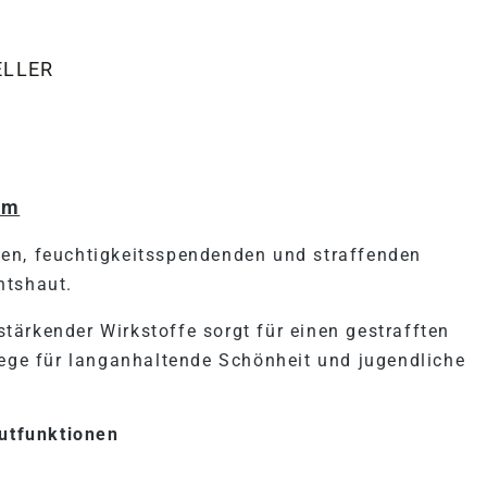
ELLER
"SUPREME WELL AGING CRE
am
men, feuchtigkeitsspendenden und straffenden
htshaut.
ärkender Wirkstoffe sorgt für einen gestrafften
lege für langanhaltende Schönheit und jugendliche
autfunktionen