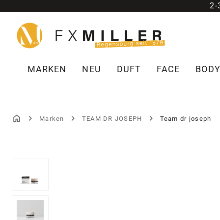
2
m Hauptinhalt springen
Zur Suche springen
Zur Hauptnavigation springen
MARKEN
NEU
DUFT
FACE
BOD
Marken
TEAM DR JOSEPH
Team dr joseph
Bildergalerie überspringen