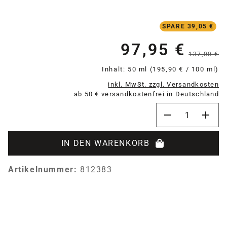
SPARE 39,05 €
97,95 €
Verkaufspreis:
137,00 €
Inhalt:
50 ml
(195,90 € / 100 ml)
inkl. MwSt. zzgl. Versandkosten
ab 50 € versandkostenfrei in Deutschland
Produkt Anzahl:
IN DEN WARENKORB
Artikelnummer:
812383