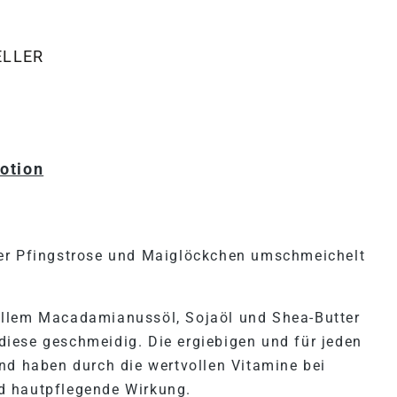
ELLER
"ALMWIESE HAND & BODY LO
otion
her Pfingstrose und Maiglöckchen umschmeichelt
ollem Macadamianussöl, Sojaöl und Shea-Butter
iese geschmeidig. Die ergiebigen und für jeden
nd haben durch die wertvollen Vitamine bei
d hautpflegende Wirkung.