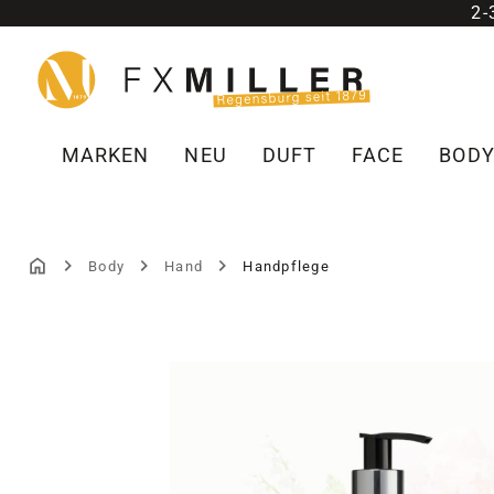
2
m Hauptinhalt springen
Zur Suche springen
Zur Hauptnavigation springen
MARKEN
NEU
DUFT
FACE
BOD
Body
Hand
Handpflege
Bildergalerie überspringen