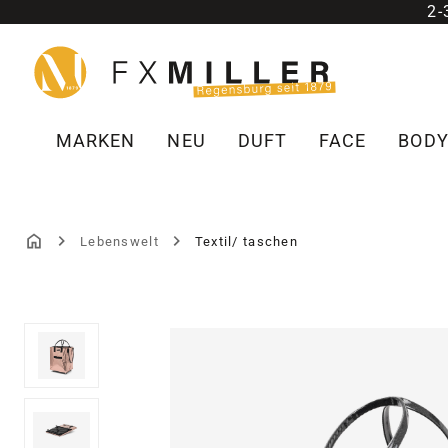
2
m Hauptinhalt springen
Zur Suche springen
Zur Hauptnavigation springen
MARKEN
NEU
DUFT
FACE
BOD
Lebenswelt
Textil/ taschen
Bildergalerie überspringen