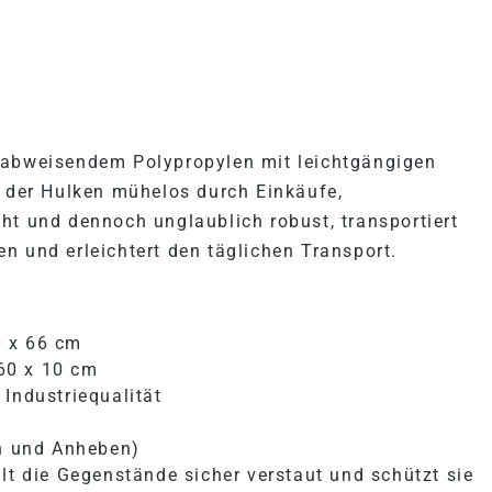
ROLLTASCHE - LARGE, ROS
erabweisendem Polypropylen mit leichtgängigen
t der Hulken mühelos durch Einkäufe,
ht und dennoch unglaublich robust, transportiert
n und erleichtert den täglichen Transport.
0 x 66 cm
60 x 10 cm
Industriequalität
en und Anheben)
lt die Gegenstände sicher verstaut und schützt sie