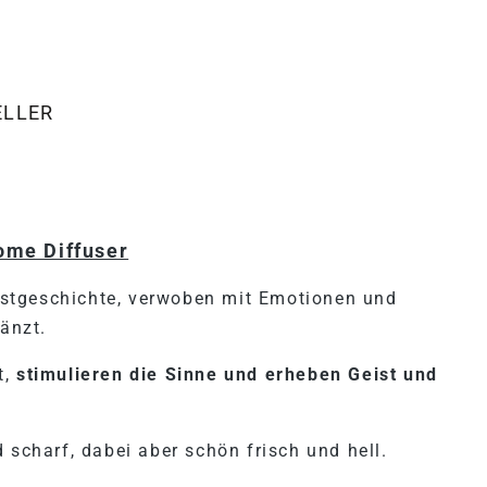
ELLER
"HOME DIFFUSER RASPBERR
ome Diffuser
stgeschichte, verwoben mit Emotionen und
länzt.
t,
stimulieren die Sinne und erheben Geist und
 scharf, dabei aber schön frisch und hell.