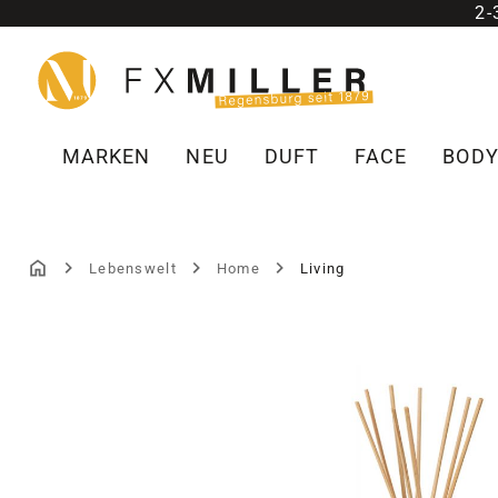
2
m Hauptinhalt springen
Zur Suche springen
Zur Hauptnavigation springen
MARKEN
NEU
DUFT
FACE
BOD
Lebenswelt
Home
Living
Bildergalerie überspringen