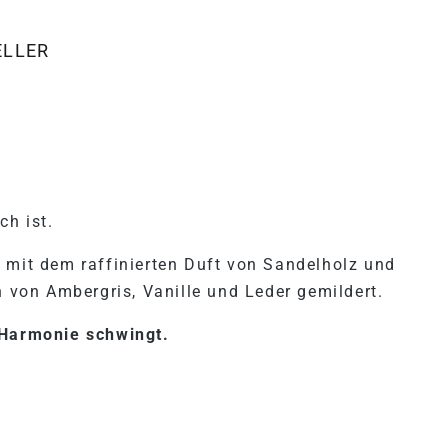
ELLER
"PURE LOVE EAU DE PARFUM
ch ist.
 mit dem raffinierten Duft von Sandelholz und
h von Ambergris, Vanille und Leder gemildert.
 Harmonie schwingt.