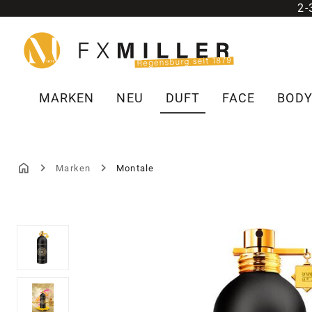
2
m Hauptinhalt springen
Zur Suche springen
Zur Hauptnavigation springen
MARKEN
NEU
DUFT
FACE
BOD
Marken
Montale
Bildergalerie überspringen