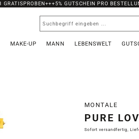
-3 GRATISPROBEN
+++
5% GUTSCHEIN PRO BESTELLU
Y
MAKE-UP
MANN
LEBENSWELT
GUTS
MONTALE
PURE LO
Sofort versandfertig, Lie