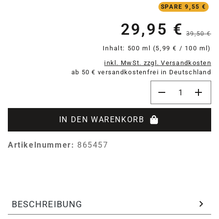
SPARE 9,55 €
29,95 €
Verkaufspreis:
39,50 €
Inhalt:
500 ml
(5,99 € / 100 ml)
inkl. MwSt. zzgl. Versandkosten
ab 50 € versandkostenfrei in Deutschland
Produkt Anzahl:
IN DEN WARENKORB
Artikelnummer:
865457
BESCHREIBUNG