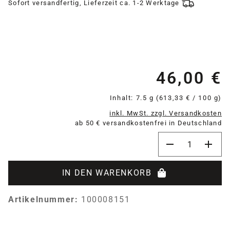
Sofort versandfertig, Lieferzeit ca. 1-2 Werktage
46,00 €
Re
Inhalt:
7.5 g
(613,33 € / 100 g)
inkl. MwSt. zzgl. Versandkosten
ab 50 € versandkostenfrei in Deutschland
Produkt Anzahl:
IN DEN WARENKORB
Artikelnummer:
100008151