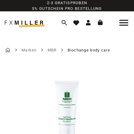
2-3 GRATISPROBEN
Zum Hauptinhalt springen
5% GUTSCHEIN PRO BESTELLUNG
Marken
MBR
Biochange body care
Bildergalerie überspringen