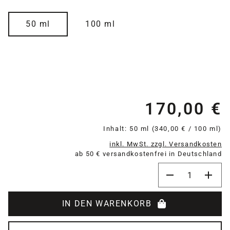
auswählen
Größe
50 ml
100 ml
170,00 €
Re
Inhalt:
50 ml
(340,00 € / 100 ml)
inkl. MwSt. zzgl. Versandkosten
ab 50 € versandkostenfrei in Deutschland
Produkt Anzahl:
IN DEN WARENKORB