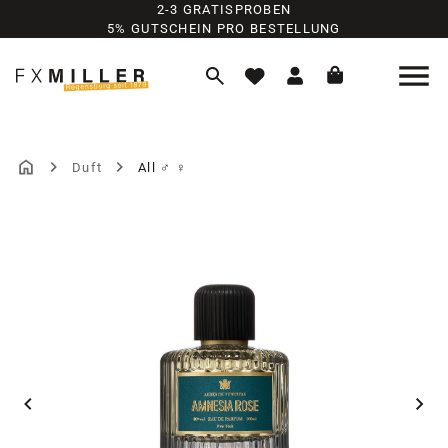
2-3 GRATISPROBEN
Zum Hauptinhalt springen
5% GUTSCHEIN PRO BESTELLUNG
Duft
All ♂ ♀
Bildergalerie überspringen