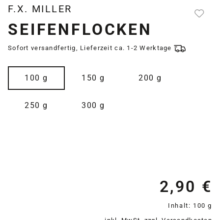
F.X. MILLER
SEIFENFLOCKEN
Sofort versandfertig, Lieferzeit ca. 1-2 Werktage
auswählen
Größe
100 g
150 g
200 g
250 g
300 g
2,90 €
Re
Inhalt:
100 g