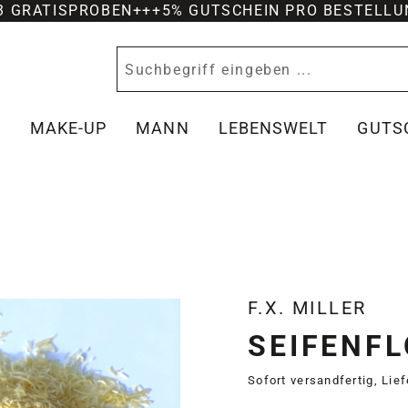
-3 GRATISPROBEN
+++
5% GUTSCHEIN PRO BESTELLU
Y
MAKE-UP
MANN
LEBENSWELT
GUTS
F.X. MILLER
SEIFENF
Sofort versandfertig, Lie