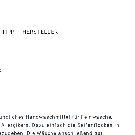
-TIPP
HERSTELLER
"SEIFENFLOCKEN"
!
reundliches Handwaschmittel für Feinwäsche,
llergikern. Dazu einfach die Seifenflocken in
azugeben. Die Wäsche anschließend gut