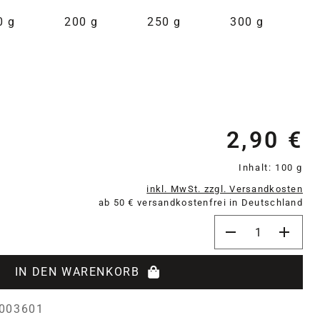
0 g
200 g
250 g
300 g
2,90 €
Re
Inhalt:
100 g
inkl. MwSt. zzgl. Versandkosten
ab 50 € versandkostenfrei in Deutschland
Produkt Anzahl: 
IN DEN WARENKORB
003601