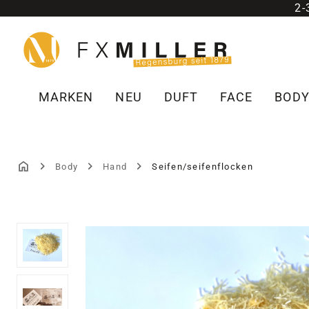
2
m Hauptinhalt springen
Zur Suche springen
Zur Hauptnavigation springen
MARKEN
NEU
DUFT
FACE
BOD
Body
Hand
Seifen/seifenflocken
Bildergalerie überspringen