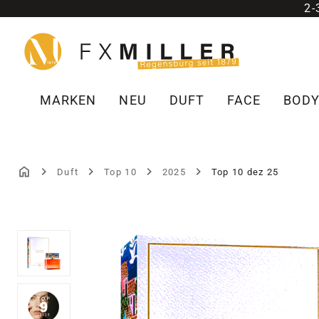
2
m Hauptinhalt springen
Zur Suche springen
Zur Hauptnavigation springen
MARKEN
NEU
DUFT
FACE
BOD
Duft
Top 10
2025
Top 10 dez 25
Bildergalerie überspringen