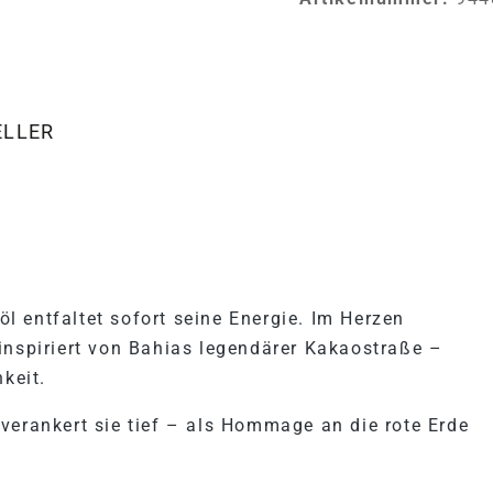
ELLER
"SALVADOR DA BAHIA"
 entfaltet sofort seine Energie. Im Herzen
inspiriert von Bahias legendärer Kakaostraße –
hkeit.
verankert sie tief – als Hommage an die rote Erde