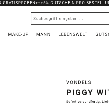
-3 GRATISPROBEN
+++
5% GUTSCHEIN PRO BESTELLU
Y
MAKE-UP
MANN
LEBENSWELT
GUTS
VONDELS
PIGGY WI
Sofort versandfertig, Lie