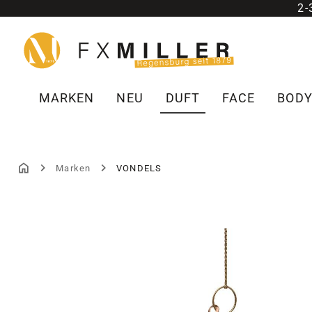
2
m Hauptinhalt springen
Zur Suche springen
Zur Hauptnavigation springen
MARKEN
NEU
DUFT
FACE
BOD
Marken
VONDELS
Bildergalerie überspringen