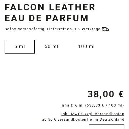
FALCON LEATHER
EAU DE PARFUM
Sofort versandfertig, Lieferzeit ca. 1-2 Werktage
auswählen
Größe
6 ml
50 ml
100 ml
38,00 €
Re
Inhalt:
6 ml
(633,33 € / 100 ml)
inkl. MwSt. zzgl. Versandkosten
ab 50 € versandkostenfrei in Deutschland
Produkt Anzahl: