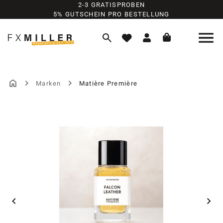
2-3 GRATISPROBEN
Zum Hauptinhalt springen
5% GUTSCHEIN PRO BESTELLUNG
Marken
Matière Première
Bildergalerie überspringen