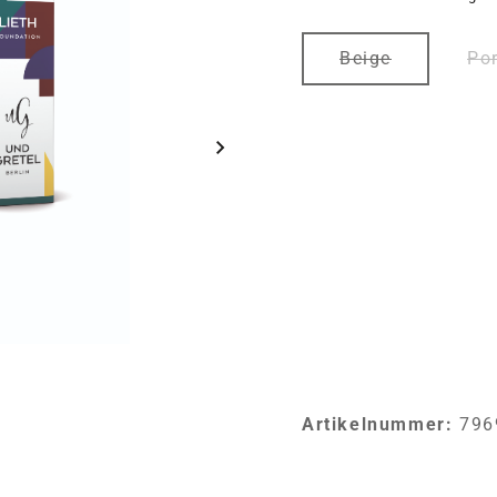
auswählen
Farbe
Beige
Por
(Diese Option ist 
Artikelnummer:
796