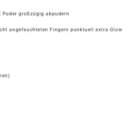
E Puder großzügig abpudern
icht angefeuchteten Fingern punktuell extra Glow
hen)