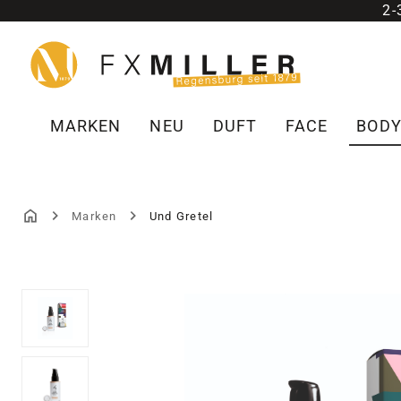
2
m Hauptinhalt springen
Zur Suche springen
Zur Hauptnavigation springen
MARKEN
NEU
DUFT
FACE
BOD
Marken
Und Gretel
Bildergalerie überspringen