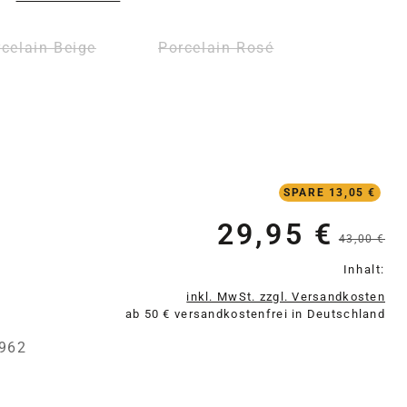
celain Beige
Porcelain Rosé
zurzeit nicht verfügbar.)
(Diese Option ist zurzeit nicht verfügbar.)
(Diese Option ist zurzeit nicht 
SPARE 13,05 €
29,95 €
Verkaufspreis:
43,00 €
Inhalt:
inkl. MwSt. zzgl. Versandkosten
ab 50 € versandkostenfrei in Deutschland
962