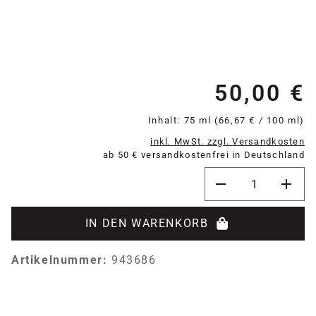
50,00 €
Re
Inhalt:
75 ml
(66,67 € / 100 ml)
inkl. MwSt. zzgl. Versandkosten
ab 50 € versandkostenfrei in Deutschland
Produkt Anzahl: G
IN DEN WARENKORB
Artikelnummer:
943686