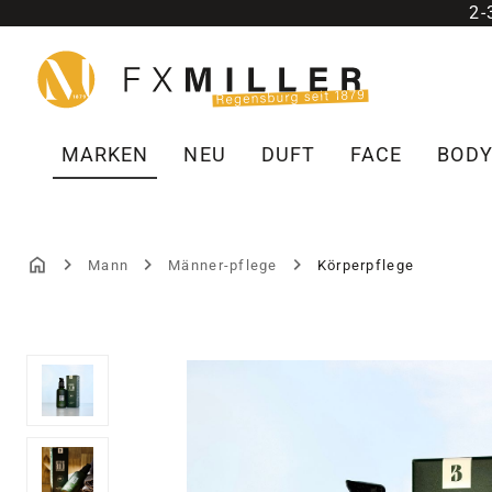
2
m Hauptinhalt springen
Zur Suche springen
Zur Hauptnavigation springen
MARKEN
NEU
DUFT
FACE
BOD
Mann
Männer-pflege
Körperpflege
Bildergalerie überspringen